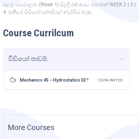
පළමු පාඨමාලාව (Week 1) මිලදී ගත් අයට පමණක් WEEK 2 | 3 |
4 සතියේ වීඩියෝ නොමිලේ නැරඹිය හැක.
Course Currilcum
වීඩියෝ පාඩම්.
Mechanics 45 – Hydrostatics 02
UNLIMITED
More Courses