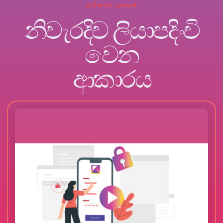
භාවිතයට උපදෙස්
නිවැරදිව ලියාපදිංචි
වෙන
ආකාරය