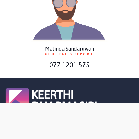
Malinda Sandaruwan
GENERAL SUPPORT
077 1201 575
භෞතික විද්‍යාවේ විශිෂ්ටත්වයේ සලකුණ
Cource Categories
Paper Classes