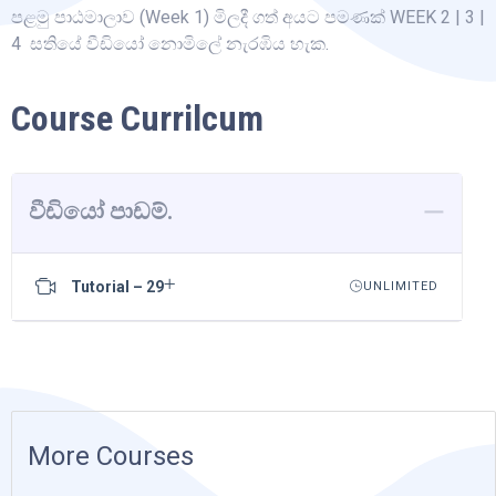
පළමු පාඨමාලාව (Week 1) මිලදී ගත් අයට පමණක් WEEK 2 | 3 |
4 සතියේ වීඩියෝ නොමිලේ නැරඹිය හැක.
Course Currilcum
වීඩියෝ පාඩම්.
Tutorial – 29
UNLIMITED
More Courses