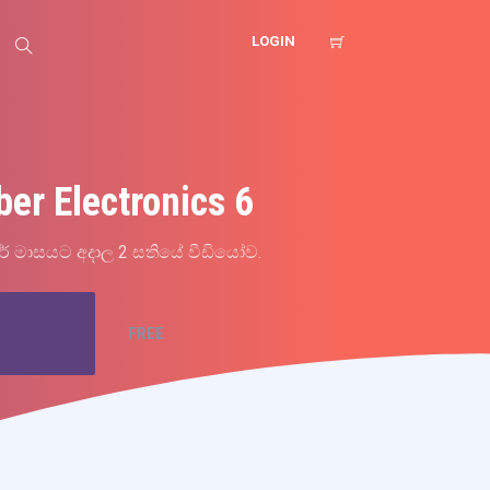
LOGIN
er Electronics 6
් මාසයට අදාල 2 සතියේ වීඩියෝව.
FREE