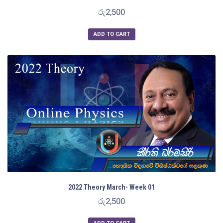
Rated
රු
2,500
1.50
out
of
5
ADD TO CART
2022 Theory March- Week 01
රු
2,500