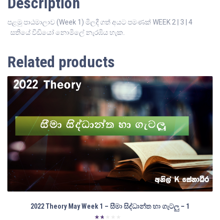
Description
quantity
පළමු පාඨමාලාව (Week 1) මිලදී ගත් අයට පමණක් WEEK 2 | 3 | 4
සතියේ වීඩියෝ නොමිලේ නැරඹිය හැක.
Related products
2022 Theory May Week 1 – සීමා සිද්ධාන්ත හා ගැටලු – 1