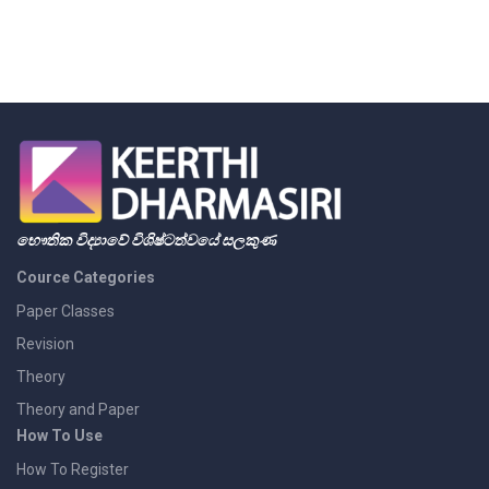
භෞතික විද්‍යාවේ විශිෂ්ටත්වයේ සලකුණ
Cource Categories
Paper Classes
Revision
Theory
Theory and Paper
How To Use
How To Register