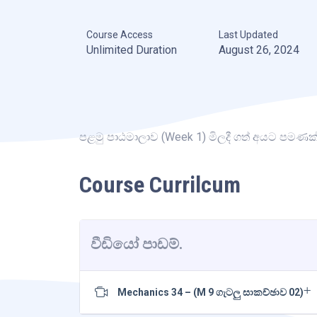
Course Access
Last Updated
Unlimited Duration
August 26, 2024
පළමු පාඨමාලාව (Week 1) මිලදී ගත් අයට පමණක
Course Currilcum
වීඩියෝ පාඩම්.
Mechanics 34 – (M 9 ගැටලු සාකච්ඡාව 02)