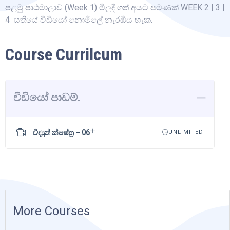
පළමු පාඨමාලාව (Week 1) මිලදී ගත් අයට පමණක් WEEK 2 | 3 |
4 සතියේ වීඩියෝ නොමිලේ නැරඹිය හැක.
Course Currilcum
වීඩියෝ පාඩම්.
විද්‍යුත් ක්ෂේත්‍ර – 06
UNLIMITED
More Courses