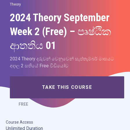
Theory
2024 Theory September
Week 2 (Free) – පෘෂ්ඨික
ආතතිය 01
2024 Theory දරුවන් වෙනුවෙන් සැප්තැම්බර් මාසයට
අදාල 2 සතියේ Free වීඩියෝව
TAKE THIS COURSE
FREE
Course Access
Unlimited Duration