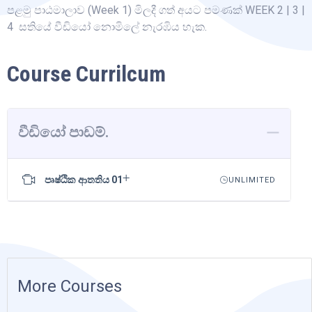
පළමු පාඨමාලාව (Week 1) මිලදී ගත් අයට පමණක් WEEK 2 | 3 |
4 සතියේ වීඩියෝ නොමිලේ නැරඹිය හැක.
Course Currilcum
වීඩියෝ පාඩම්.
පෘෂ්ඨික ආතතිය 01
UNLIMITED
More Courses