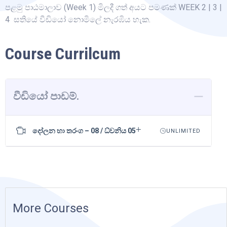
පළමු පාඨමාලාව (Week 1) මිලදී ගත් අයට පමණක් WEEK 2 | 3 |
4 සතියේ වීඩියෝ නොමිලේ නැරඹිය හැක.
Course Currilcum
වීඩියෝ පාඩම්.
දෝලන හා තරංග – 08 / ධ්වනිය 05
UNLIMITED
More Courses