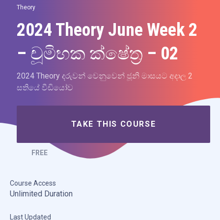
Theory
2024 Theory June Week 2
– චූමිභක ක්ෂේත්‍ර – 02
2024 Theory දරුවන් වෙනුවෙන් ජූනි මාසයට අදාල 2
සතියේ වීඩියෝව
TAKE THIS COURSE
FREE
Course Access
Unlimited Duration
Last Updated