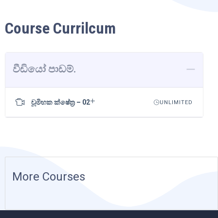
Course Currilcum
වීඩියෝ පාඩම්.
චූමිභක ක්ෂේත්‍ර – 02
UNLIMITED
More Courses