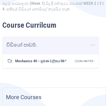
පළමු පාඨමාලාව (Week 1) මිලදී ගත් අයට පමණක් WEEK 2 | 3 |
4 සතියේ වීඩියෝ නොමිලේ නැරඹිය හැක.
Course Currilcum
වීඩියෝ පාඩම්.
Mechanics 40 – භ්‍රමණ චලිතය 06
UNLIMITED
More Courses