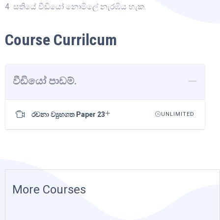
4 සතියේ වීඩියෝ නොමිලේ නැරඹිය හැක.
Course Currilcum
වීඩියෝ පාඩම්.
රචනා ව්‍යුහගත Paper 23
UNLIMITED
More Courses